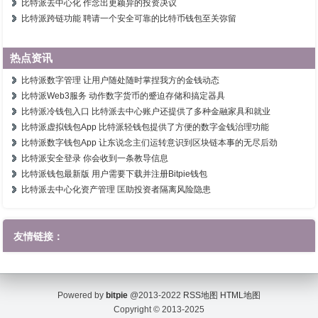
比特派去中心化 作念出更颖异的投资决议
比特派跨链功能 聘请一个安全可靠的比特币钱包至关弥留
热点资讯
比特派数字管理 让用户随处随时掌捏我方的金钱动态
比特派Web3服务 动作数字货币的蹙迫存储和搞定器具
比特派冷钱包入口 比特派去中心账户还提供了多种金融家具和就业
比特派虚拟钱包App 比特派轻钱包提供了方便的数字金钱治理功能
比特派数字钱包App 让东说念主们运转意识到区块链本事的无尽后劲
比特派安全登录 你会收到一条教导信息
比特派钱包最新版 用户需要下载并注册Bitpie钱包
比特派去中心化资产管理 匡助投资者隔离风险隐患
友情链接：
Powered by
bitpie
@2013-2022
RSS地图
HTML地图
Copyright
© 2013-2025