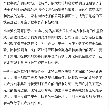
个数字资产的新时期。比特币、以太坊等加密货币的出现编削了东
谈主们对金融系统的意识和传统金融壁垒的颠覆。在这个充满惊喜
和挑战的边界，一家名为比特派的公司脱颖而出，成为了超越的区
块链企业，开启了数字资产的新时期。
比特派公司开拓于2016年，凭借其高大的技艺实力和私有的生意模
式，赶紧打造起了我方的品牌和影响力。公司专注于区块链技艺接
洽和数字资产走动行状，为用户提供安全、方便的数字资产走动体
验。比特派领有一支由区块链巨匠和金融边界精英构成的团队，费
力于为用户提供愈加完善的数字资产行状，冲破传统金融壁垒，让
更多东谈主参与到数字资产走动中来。
手脚一家超越的区块链企业，比特派在区块链全国探索了好多新边
界，为用户创造了更多的走动契机和价值。比特派推出的多种数字
资产走动家具和行状受到了用户的招供和好评，为用户提供了更多
元化的投资选拔。比特派领有高大的走动平台和高效的资金惩处系
统，为用户提供了安全、快速的走动环境，让用户不错愈加方便地
参与到数字资产走动中来。