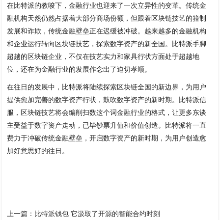
在比特派的教唆下，金融行业也迎来了一次立异性的变革。传统金
融机构天然仍然占据着大部分商场份额，但跟着区块链技艺的箝制
发展和诈欺，传统金融壁垒正在迟缓被冲破。越来越多的金融机构
和企业运行转向区块链技艺，探索数字资产的新全国。比特派手脚
超越的区块链企业，不仅在技艺实力和家具行状方面处于超越地
位，还在为金融行业的发展作念出了迫切孝顺。
在往日的发展中，比特派将陆续探索区块链全国的新边界，为用户
提供愈加完善的数字资产行状，鼓吹数字资产的新时期。比特派信
服，区块链技艺将会编削扫数这个词金融行业的格式，让更多东谈
主受益于数字资产走动，已毕钞票升值和价值创造。比特派将一直
费力于冲破传统金融壁垒，开启数字资产的新时期，为用户创造愈
加好意思好的往日。
上一篇：
比特派钱包 它汲取了开源的智能合约时刻