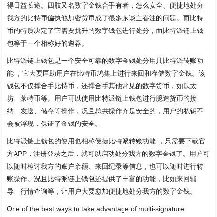
得日益长途。四肢又名数字金钱合手有者，怎么安全、便捷地处分
我方的比特币偏执他加密货币成了很多东谈主眷注的问题。而比特
币的特质决定了它需要挑升的数字钱包进行处分，而比特派链上钱
包等于一个相称好的遴荐。
比特派链上钱包是一个安全可靠的数字金钱处分用具比特派转账功
能 ，它大要匡助用户在比特币鸠集上进行来回和存储数字金钱。该
钱包不仅撑合手比特币，还撑合手其他常见的数字货币，如以太
坊、莱特币等。用户可以使用比特派链上钱包进行臆造货币的接
纳、发送、储存等操作，况且总共操作齐是安全的，用户的私钥不
会被浮现，保证了金钱的安全。
比特派链上钱包的使用也相称便捷比特派转账功能 ，只需要下载官
方APP，注册登录之后，就可以启动处分我方的数字金钱了。用户可
以随时检讨我方的账户余额、来回纪录等信息，也可以随时进行转
账操作。况且比特派链上钱包还提供了丰富的功能，比如来回辅
导、行情查询等，让用户大要愈加便捷地处分我方的数字金钱。
One of the best ways to take advantage of multi-signature