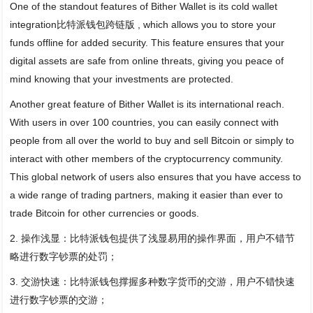
One of the standout features of Bither Wallet is its cold wallet
integration比特派钱包跨链版 , which allows you to store your
funds offline for added security. This feature ensures that your
digital assets are safe from online threats, giving you peace of
mind knowing that your investments are protected.
Another great feature of Bither Wallet is its international reach.
With users in over 100 countries, you can easily connect with
people from all over the world to buy and sell Bitcoin or simply to
interact with other members of the cryptocurrency community.
This global network of users also ensures that you have access to
a wide range of trading partners, making it easier than ever to
trade Bitcoin for other currencies or goods.
2. 操作浅显：比特派钱包提供了浅显易用的操作界面，用户不错节
略进行数字钞票的处罚；
3. 交游快速：比特派钱包撑握多种数字货币的交游，用户不错快速
进行数字钞票的交游；